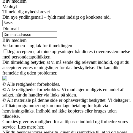
Bliv medlem
Mailnyt
Tilmeld dig nyhedsbrevet
Din nye yndlingsmail – fyldt med indsigt og konkrete råd.
Din mail
Bliv medlem
Velkommen – og tak for tilmeldingen
Jeg accepterer, at mine oplysninger håndteres i overensstemmelse
med persondatapolitikken.
Din tilmelding betyder, at vi må sende dig relevant indhold, og at du
accepterer vores retningslinjer for databeskyttelse. Du kan altid
framelde dig uden problemer.
© Alle rettigheder forbeholdes.
© Alle rettigheder forbeholdes. Vi modtager muligvis en andel af
salget, når du handler via links på siden.
© Alt materiale på denne side er ophavsretligt beskyttet. Vi deltager i
affiliateprogrammer og kan modtage betaling for køb via
henvisningslinks. Indhold må ikke kopieres eller bruges uden
tilladelse.
Cookies giver os mulighed for at tilpasse indhold og forbedre vores
service. Læs mere her.
Når du besøger vores website, giver du samtykke til, at vi og vores