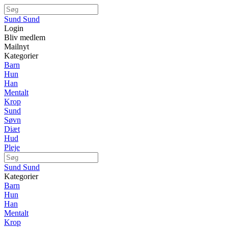
Sund Sund
Login
Bliv medlem
Mailnyt
Kategorier
Barn
Hun
Han
Mentalt
Krop
Sund
Søvn
Diæt
Hud
Pleje
Sund Sund
Kategorier
Barn
Hun
Han
Mentalt
Krop