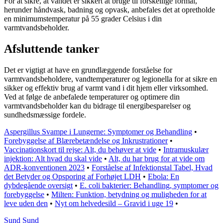
For at sikre, at vandet er sikkert at bruge til forskellige formål,
herunder håndvask, badning og opvask, anbefales det at opretholde
en minimumstemperatur på 55 grader Celsius i din
varmtvandsbeholder.
Afsluttende tanker
Det er vigtigt at have en grundlæggende forståelse for
varmtvandsbeholdere, vandtemperaturer og legionella for at sikre en
sikker og effektiv brug af varmt vand i dit hjem eller virksomhed.
Ved at følge de anbefalede temperaturer og optimere din
varmtvandsbeholder kan du bidrage til energibesparelser og
sundhedsmæssige fordele.
Aspergillus Svampe i Lungerne: Symptomer og Behandling
•
Forebyggelse af Blærebetændelse og Inkrustrationer
•
Vaccinationskort til rejse: Alt, du behøver at vide
•
Intramuskulær
injektion: Alt hvad du skal vide
•
Alt, du har brug for at vide om
ADR-konventionen 2023
•
Forståelse af Infektionstal Tabel, Hvad
det Betyder og Opsporing af Forhøjet LDH
•
Ebola: En
dybdegående oversigt
•
E. coli bakterier: Behandling, symptomer og
forebyggelse
•
Milten: Funktion, betydning og muligheden for at
leve uden den
•
Nyt om helvedesild – Gravid i uge 19
•
Sund Sund