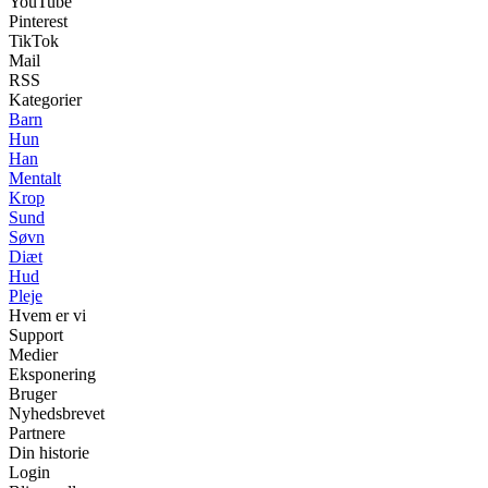
YouTube
Pinterest
TikTok
Mail
RSS
Kategorier
Barn
Hun
Han
Mentalt
Krop
Sund
Søvn
Diæt
Hud
Pleje
Hvem er vi
Support
Medier
Eksponering
Bruger
Nyhedsbrevet
Partnere
Din historie
Login