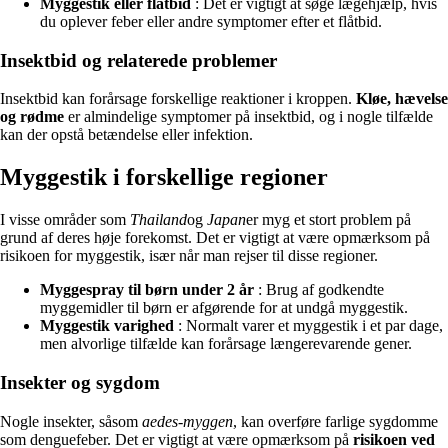
Myggestik eller flåtbid
: Det er vigtigt at søge lægehjælp, hvis
du oplever feber eller andre symptomer efter et flåtbid.
Insektbid og relaterede problemer
Insektbid kan forårsage forskellige reaktioner i kroppen.
Kløe, hævelse
og rødme
er almindelige symptomer på insektbid, og i nogle tilfælde
kan der opstå betændelse eller infektion.
Myggestik i forskellige regioner
I visse områder som
Thailand
og
Japan
er myg et stort problem på
grund af deres høje forekomst. Det er vigtigt at være opmærksom på
risikoen for myggestik, især når man rejser til disse regioner.
Myggespray til børn under 2 år
: Brug af godkendte
myggemidler til børn er afgørende for at undgå myggestik.
Myggestik varighed
: Normalt varer et myggestik i et par dage,
men alvorlige tilfælde kan forårsage længerevarende gener.
Insekter og sygdom
Nogle insekter, såsom
aedes-myggen
, kan overføre farlige sygdomme
som denguefeber. Det er vigtigt at være opmærksom på
risikoen ved