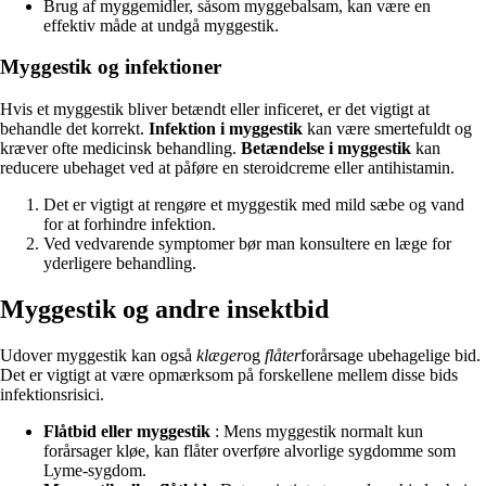
Brug af myggemidler, såsom myggebalsam, kan være en
effektiv måde at undgå myggestik.
Myggestik og infektioner
Hvis et myggestik bliver betændt eller inficeret, er det vigtigt at
behandle det korrekt.
Infektion i myggestik
kan være smertefuldt og
kræver ofte medicinsk behandling.
Betændelse i myggestik
kan
reducere ubehaget ved at påføre en steroidcreme eller antihistamin.
Det er vigtigt at rengøre et myggestik med mild sæbe og vand
for at forhindre infektion.
Ved vedvarende symptomer bør man konsultere en læge for
yderligere behandling.
Myggestik og andre insektbid
Udover myggestik kan også
klæger
og
flåter
forårsage ubehagelige bid.
Det er vigtigt at være opmærksom på forskellene mellem disse bids
infektionsrisici.
Flåtbid eller myggestik
: Mens myggestik normalt kun
forårsager kløe, kan flåter overføre alvorlige sygdomme som
Lyme-sygdom.