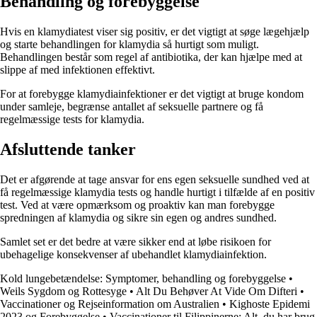
Behandling og forebyggelse
Hvis en klamydiatest viser sig positiv, er det vigtigt at søge lægehjælp
og starte behandlingen for klamydia så hurtigt som muligt.
Behandlingen består som regel af antibiotika, der kan hjælpe med at
slippe af med infektionen effektivt.
For at forebygge klamydiainfektioner er det vigtigt at bruge kondom
under samleje, begrænse antallet af seksuelle partnere og få
regelmæssige tests for klamydia.
Afsluttende tanker
Det er afgørende at tage ansvar for ens egen seksuelle sundhed ved at
få regelmæssige klamydia tests og handle hurtigt i tilfælde af en positiv
test. Ved at være opmærksom og proaktiv kan man forebygge
spredningen af klamydia og sikre sin egen og andres sundhed.
Samlet set er det bedre at være sikker end at løbe risikoen for
ubehagelige konsekvenser af ubehandlet klamydiainfektion.
Kold lungebetændelse: Symptomer, behandling og forebyggelse
•
Weils Sygdom og Rottesyge
•
Alt Du Behøver At Vide Om Difteri
•
Vaccinationer og Rejseinformation om Australien
•
Kighoste Epidemi
2023 og Forebyggelse
•
Vaccinationer til Filippinerne: Alt, du har brug