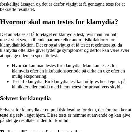
forskellige årsager, og det er derfor vigtigt at få gentagne tests for at
bekræfte resultatet.
Hvornår skal man testes for klamydia?
Det anbefales at få foretaget en klamydia test, hvis man har haft
ubeskyttet sex, skiftende partnere eller andre risikofaktorer for
klamydiainfektion. Det er også vigtigt at få testet regelmæssigt, da
klamydia ofte ikke giver tydelige symptomer og derfor kan være svær
at opdage uden en specifik test.
Hvornår kan man testes for klamydia: Man kan testes for
klamydia efter en inkubationsperiode på cirka en uge efter en
mulig eksponering.
Test af klamydia: En klamydia test kan udføres hos lægen, på
klinikker eller endda med hjemmetest for privatlivets skyld.
Selvtest for klamydia
Selvtest for klamydia er en praktisk løsning for dem, der foretrækker at
teste sig selv i eget hjem. Disse tests er nemme at anvende og kan give
pålidelige resultater inden for kort tid.