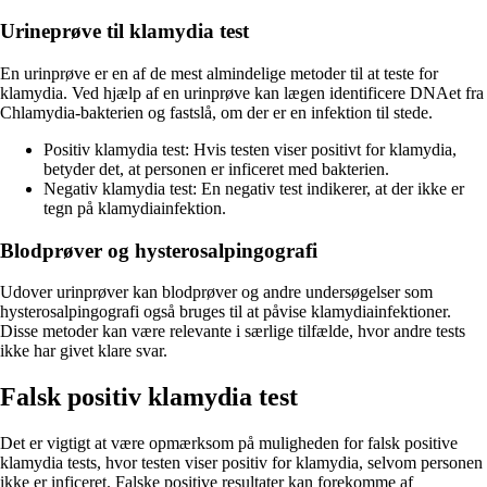
Urineprøve til klamydia test
En urinprøve er en af de mest almindelige metoder til at teste for
klamydia. Ved hjælp af en urinprøve kan lægen identificere DNAet fra
Chlamydia-bakterien og fastslå, om der er en infektion til stede.
Positiv klamydia test: Hvis testen viser positivt for klamydia,
betyder det, at personen er inficeret med bakterien.
Negativ klamydia test: En negativ test indikerer, at der ikke er
tegn på klamydiainfektion.
Blodprøver og hysterosalpingografi
Udover urinprøver kan blodprøver og andre undersøgelser som
hysterosalpingografi også bruges til at påvise klamydiainfektioner.
Disse metoder kan være relevante i særlige tilfælde, hvor andre tests
ikke har givet klare svar.
Falsk positiv klamydia test
Det er vigtigt at være opmærksom på muligheden for falsk positive
klamydia tests, hvor testen viser positiv for klamydia, selvom personen
ikke er inficeret. Falske positive resultater kan forekomme af