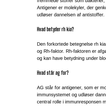
fremmede stoffer som bakterier, 
Antigener er molekyler, der ge
udløser dannelsen af antistoffer.
Hvad betyder rh kia?
Den forkortede betegnelse rh kia
og Rh-faktor. Rh-faktoren er af
og kan have betydning under blod
Hvad står ag for?
AG står for antigener, som er mo
immunsystemet og udløser dannels
central rolle i immunresponsen 