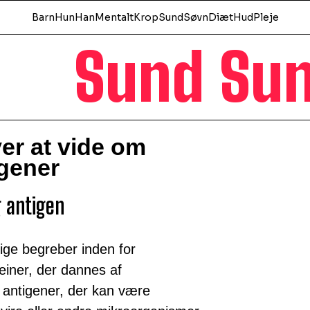
Barn
Hun
Han
Mentalt
Krop
Sund
Søvn
Diæt
Hud
Pleje
Sund Su
er at vide om
igener
g antigen
tige begreber inden for
einer, der dannes af
antigener, der kan være