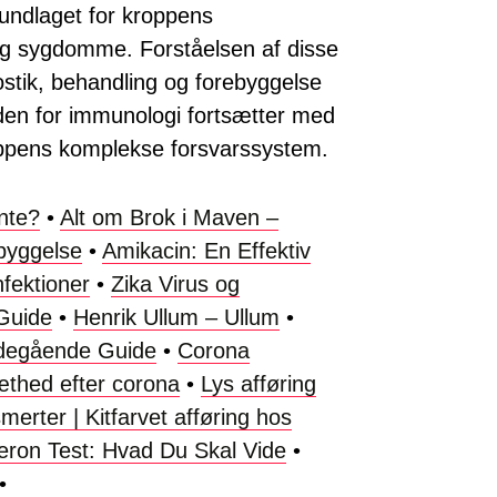
rundlaget for kroppens
g sygdomme. Forståelsen af disse
stik, behandling og forebyggelse
den for immunologi fortsætter med
roppens komplekse forsvarssystem.
nte?
•
Alt om Brok i Maven –
byggelse
•
Amikacin: En Effektiv
nfektioner
•
Zika Virus og
Guide
•
Henrik Ullum – Ullum
•
bdegående Guide
•
Corona
æthed efter corona
•
Lys afføring
erter | Kitfarvet afføring hos
eron Test: Hvad Du Skal Vide
•
•