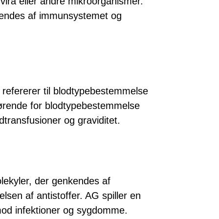
vira eller andre mikroorganismer.
nkendes af immunsystemet og
 refererer til blodtypebestemmelse
gørende for blodtypebestemmelse
transfusioner og graviditet.
lekyler, der genkendes af
en af antistoffer. AG spiller en
mod infektioner og sygdomme.