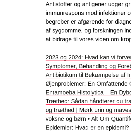
Antistoffer og antigener udgør g
immunrespons mod infektioner o
begreber er afgørende for diagno
af sygdomme, og forskningen in
at bidrage til vores viden om k
2023 og 2024: Hvad kan vi forve
Symptomer, Behandling og Fore
Antibiotikum til Bekæmpelse af I
Øjenproblemer: En Omfattende 
Entamoeba Histolytica – En Dy
Træthed: Sådan håndterer du tr
og træthed | Mørk urin og mavesm
voksne og børn
•
Alt Om Quantif
Epidemier: Hvad er en epidemi?