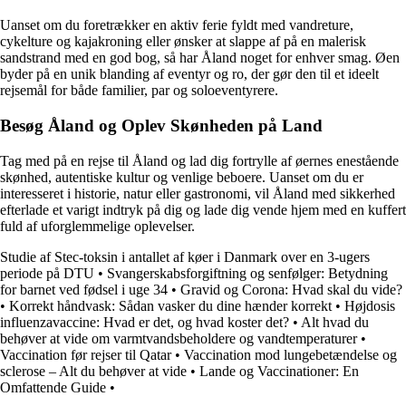
Uanset om du foretrækker en aktiv ferie fyldt med vandreture,
cykelture og kajakroning eller ønsker at slappe af på en malerisk
sandstrand med en god bog, så har Åland noget for enhver smag. Øen
byder på en unik blanding af eventyr og ro, der gør den til et ideelt
rejsemål for både familier, par og soloeventyrere.
Besøg Åland og Oplev Skønheden på Land
Tag med på en rejse til Åland og lad dig fortrylle af øernes enestående
skønhed, autentiske kultur og venlige beboere. Uanset om du er
interesseret i historie, natur eller gastronomi, vil Åland med sikkerhed
efterlade et varigt indtryk på dig og lade dig vende hjem med en kuffert
fuld af uforglemmelige oplevelser.
Studie af Stec-toksin i antallet af køer i Danmark over en 3-ugers
periode på DTU
•
Svangerskabsforgiftning og senfølger: Betydning
for barnet ved fødsel i uge 34
•
Gravid og Corona: Hvad skal du vide?
•
Korrekt håndvask: Sådan vasker du dine hænder korrekt
•
Højdosis
influenzavaccine: Hvad er det, og hvad koster det?
•
Alt hvad du
behøver at vide om varmtvandsbeholdere og vandtemperaturer
•
Vaccination før rejser til Qatar
•
Vaccination mod lungebetændelse og
sclerose – Alt du behøver at vide
•
Lande og Vaccinationer: En
Omfattende Guide
•