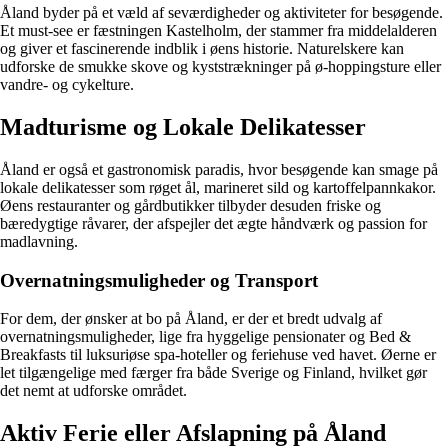
Åland byder på et væld af seværdigheder og aktiviteter for besøgende.
Et must-see er fæstningen Kastelholm, der stammer fra middelalderen
og giver et fascinerende indblik i øens historie. Naturelskere kan
udforske de smukke skove og kyststrækninger på ø-hoppingsture eller
vandre- og cykelture.
Madturisme og Lokale Delikatesser
Åland er også et gastronomisk paradis, hvor besøgende kan smage på
lokale delikatesser som røget ål, marineret sild og kartoffelpannkakor.
Øens restauranter og gårdbutikker tilbyder desuden friske og
bæredygtige råvarer, der afspejler det ægte håndværk og passion for
madlavning.
Overnatningsmuligheder og Transport
For dem, der ønsker at bo på Åland, er der et bredt udvalg af
overnatningsmuligheder, lige fra hyggelige pensionater og Bed &
Breakfasts til luksuriøse spa-hoteller og feriehuse ved havet. Øerne er
let tilgængelige med færger fra både Sverige og Finland, hvilket gør
det nemt at udforske området.
Aktiv Ferie eller Afslapning på Åland