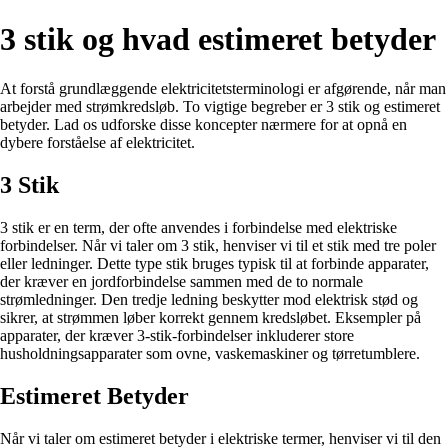
3 stik og hvad estimeret betyder
At forstå grundlæggende elektricitetsterminologi er afgørende, når man
arbejder med strømkredsløb. To vigtige begreber er 3 stik og estimeret
betyder. Lad os udforske disse koncepter nærmere for at opnå en
dybere forståelse af elektricitet.
3 Stik
3 stik er en term, der ofte anvendes i forbindelse med elektriske
forbindelser. Når vi taler om 3 stik, henviser vi til et stik med tre poler
eller ledninger. Dette type stik bruges typisk til at forbinde apparater,
der kræver en jordforbindelse sammen med de to normale
strømledninger. Den tredje ledning beskytter mod elektrisk stød og
sikrer, at strømmen løber korrekt gennem kredsløbet. Eksempler på
apparater, der kræver 3-stik-forbindelser inkluderer store
husholdningsapparater som ovne, vaskemaskiner og tørretumblere.
Estimeret Betyder
Når vi taler om estimeret betyder i elektriske termer, henviser vi til den