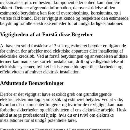
maksimale strøm, en bestemt komponent eller enhed kan håndtere
sikkert. Dette er afgørende information, da overskridelse af den
estimerede betydning kan føre til overophedning, kortslutning og i
værste fald brand. Det er vigtigt at kende og respektere den estimerede
betydning for alle elektriske enheder for at undgå farlige situationer.
Vigtigheden af at Forstå disse Begreber
At have en solid forståelse af 3 stik og estimeret betyder er afgørende
for enhver, der arbejder med elektriske apparater eller installering af
elektriske kredsløb. Ved at forstå betydningen og anvendelsen af disse
termer kan man sikre korrekt installation, drift og vedligeholdelse af
elektriske systemer, hvilket i sidste ende bidrager til sikkerheden og
effektiviteten af enhver elektrisk installation.
Afsluttende Bemærkninger
Derfor er det vigtigt at have et solidt greb om grundlæggende
elektricitetsterminologi som 3 stik og estimeret betyder. Ved at vide,
hvordan disse koncepter fungerer og hvorfor de er vigtige, kan man
forbedre sikkerheden og effektiviteten af ens elektriske arbejde. Husk
altid at søge professionel hjælp, hvis du er i tvivl om elektriske
installationer for at undgå potentielle farer.